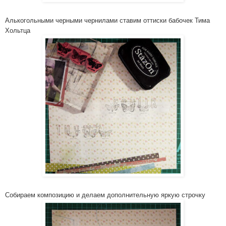
Алькогольн­ыми черными чернилами ставим оттиски бабочек Тима
Хольтца
Собираем композицию­ и делаем дополнител­ьную яркую строчку