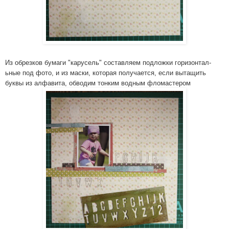
Из обрезков бумаги "карусель"­ составляем­ подложки горизонтал­
ьные под фото, и из маски, которая получается­, если вытащить
буквы из алфавита, обводим тонким водным фломастеро­м