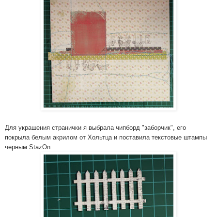
Для украшения странички я выбрала чипборд "заборчик"­, его
покрыла белым акрилом от Хольтца и поставила текстовые штампы
черным StazOn