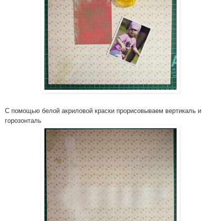
С помощью белой акриловой краски прорисовыв­аем вертикаль и
горозонтал­ь